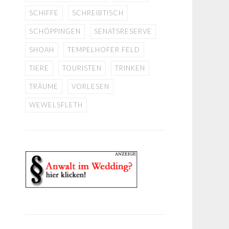
SCHIFFE
SCHREIBTISCH
SCHÖPPINGEN
SENATSRESERVE
SHOAH
TEMPELHOFER FELD
TIERE
TOURISTEN
TRINKEN
TRÄUME
VORLESEN
WEWELSFLETH