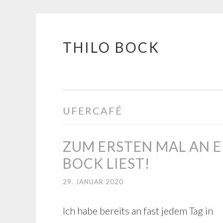
THILO BOCK
Springe
zum
Inhalt
UFERCAFÉ
ZUM ERSTEN MAL AN E
BOCK LIEST!
29. JANUAR 2020
Ich habe bereits an fast jedem Tag in