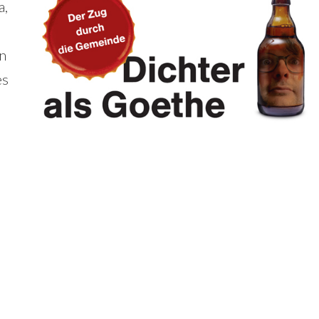
a,
an
es