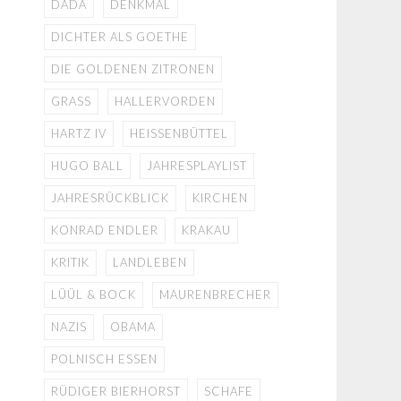
DADA
DENKMAL
DICHTER ALS GOETHE
DIE GOLDENEN ZITRONEN
GRASS
HALLERVORDEN
HARTZ IV
HEISSENBÜTTEL
HUGO BALL
JAHRESPLAYLIST
JAHRESRÜCKBLICK
KIRCHEN
KONRAD ENDLER
KRAKAU
KRITIK
LANDLEBEN
LÜÜL & BOCK
MAURENBRECHER
NAZIS
OBAMA
POLNISCH ESSEN
RÜDIGER BIERHORST
SCHAFE