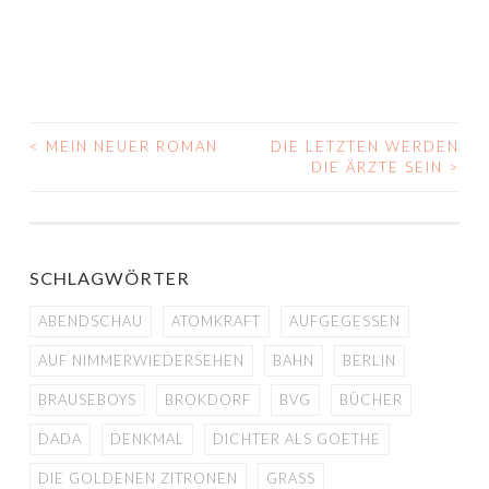
<
MEIN NEUER ROMAN
DIE LETZTEN WERDEN
BEITRAGS-
DIE ÄRZTE SEIN
>
NAVIGATION
SCHLAGWÖRTER
ABENDSCHAU
ATOMKRAFT
AUFGEGESSEN
AUF NIMMERWIEDERSEHEN
BAHN
BERLIN
BRAUSEBOYS
BROKDORF
BVG
BÜCHER
DADA
DENKMAL
DICHTER ALS GOETHE
DIE GOLDENEN ZITRONEN
GRASS