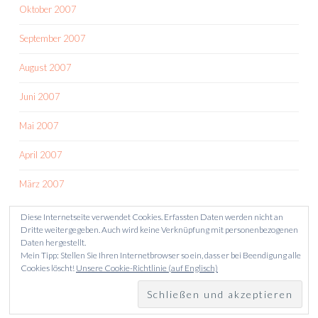
Oktober 2007
September 2007
August 2007
Juni 2007
Mai 2007
April 2007
März 2007
Diese Internetseite verwendet Cookies. Erfassten Daten werden nicht an
Dritte weitergegeben. Auch wird keine Verknüpfung mit personenbezogenen
Daten hergestellt.
Mein Tipp: Stellen Sie Ihren Internetbrowser so ein, dass er bei Beendigung alle
Cookies löscht!
Unsere Cookie-Richtlinie (auf Englisch)
STOLZ PRÄSENTIERT VON WORDPRESS
THEME: SKETCH VON
WORDPRESS.COM
.