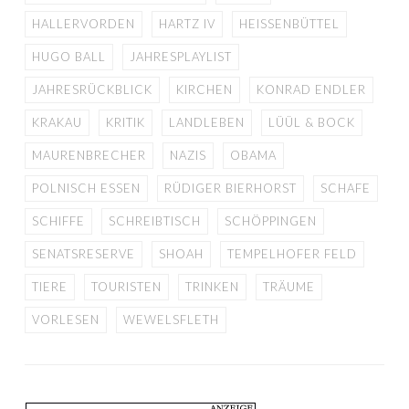
HALLERVORDEN
HARTZ IV
HEISSENBÜTTEL
HUGO BALL
JAHRESPLAYLIST
JAHRESRÜCKBLICK
KIRCHEN
KONRAD ENDLER
KRAKAU
KRITIK
LANDLEBEN
LÜÜL & BOCK
MAURENBRECHER
NAZIS
OBAMA
POLNISCH ESSEN
RÜDIGER BIERHORST
SCHAFE
SCHIFFE
SCHREIBTISCH
SCHÖPPINGEN
SENATSRESERVE
SHOAH
TEMPELHOFER FELD
TIERE
TOURISTEN
TRINKEN
TRÄUME
VORLESEN
WEWELSFLETH