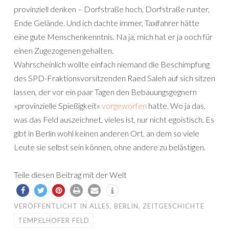
provinziell denken – Dorfstraße hoch, Dorfstraße runter,
Ende Gelände. Und ich dachte immer, Taxifahrer hätte
eine gute Menschenkenntnis. Na ja, mich hat er ja ooch für
einen Zugezogenen gehalten.
Wahrscheinlich wollte einfach niemand die Beschimpfung
des SPD-Fraktionsvorsitzenden Raed Saleh auf sich sitzen
lassen, der vor ein paar Tagen den Bebauungsgegnern
»provinzielle Spießigkeit«
vorgeworfen
hatte. Wo ja das,
was das Feld auszeichnet, vieles ist, nur nicht egoistisch. Es
gibt in Berlin wohl keinen anderen Ort, an dem so viele
Leute sie selbst sein können, ohne andere zu belästigen.
Teile diesen Beitrag mit der Welt
VERÖFFENTLICHT IN
ALLES
,
BERLIN
,
ZEITGESCHICHTE
TEMPELHOFER FELD