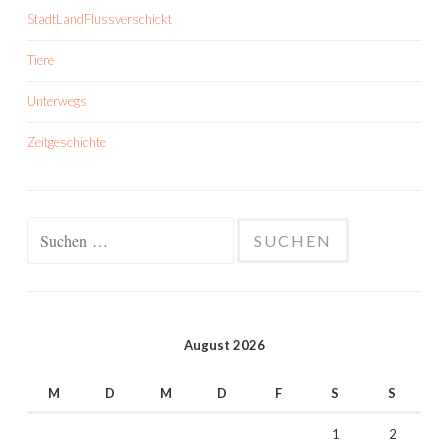
StadtLandFlussverschickt
Tiere
Unterwegs
Zeitgeschichte
Suchen
nach:
August 2026
M
D
M
D
F
S
S
1
2