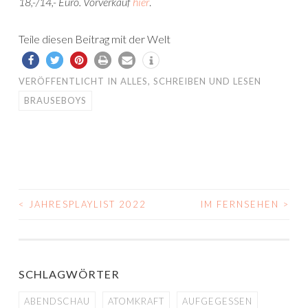
18,-/14,- Euro. Vorverkauf
hier
.
Teile diesen Beitrag mit der Welt
VERÖFFENTLICHT IN
ALLES
,
SCHREIBEN UND LESEN
BRAUSEBOYS
<
JAHRESPLAYLIST 2022
IM FERNSEHEN
>
BEITRAGS-
NAVIGATION
SCHLAGWÖRTER
ABENDSCHAU
ATOMKRAFT
AUFGEGESSEN