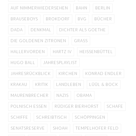
AUF NIMMERWIEDERSEHEN
BAHN
BERLIN
BRAUSEBOYS
BROKDORF
BVG
BÜCHER
DADA
DENKMAL
DICHTER ALS GOETHE
DIE GOLDENEN ZITRONEN
GRASS
HALLERVORDEN
HARTZ IV
HEISSENBÜTTEL
HUGO BALL
JAHRESPLAYLIST
JAHRESRÜCKBLICK
KIRCHEN
KONRAD ENDLER
KRAKAU
KRITIK
LANDLEBEN
LÜÜL & BOCK
MAURENBRECHER
NAZIS
OBAMA
POLNISCH ESSEN
RÜDIGER BIERHORST
SCHAFE
SCHIFFE
SCHREIBTISCH
SCHÖPPINGEN
SENATSRESERVE
SHOAH
TEMPELHOFER FELD