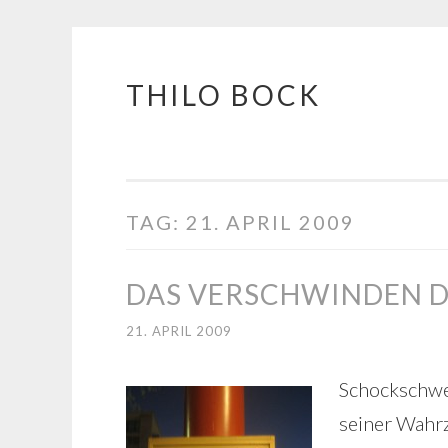
THILO BOCK
Springe
zum
Inhalt
TAG:
21. APRIL 2009
DAS VERSCHWINDEN D
21. APRIL 2009
S
chockschwer
seiner Wahrz