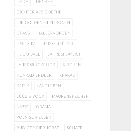
DADA
DENKMAL
DICHTER ALS GOETHE
DIE GOLDENEN ZITRONEN
GRASS
HALLERVORDEN
HARTZ IV
HEISSENBÜTTEL
HUGO BALL
JAHRESPLAYLIST
JAHRESRÜCKBLICK
KIRCHEN
KONRAD ENDLER
KRAKAU
KRITIK
LANDLEBEN
LÜÜL & BOCK
MAURENBRECHER
NAZIS
OBAMA
POLNISCH ESSEN
RÜDIGER BIERHORST
SCHAFE