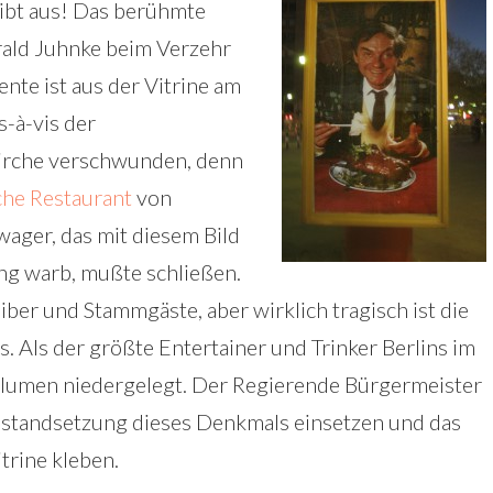
ibt aus! Das berühmte
rald Juhnke beim Verzehr
ente ist aus der Vitrine am
s-à-vis der
irche verschwunden, denn
che Restaurant
von
ager, das mit diesem Bild
ng warb, mußte schließen.
eiber und Stammgäste, aber wirklich tragisch ist die
 Als der größte Entertainer und Trinker Berlins im
Blumen niedergelegt. Der Regierende Bürgermeister
rinstandsetzung dieses Denkmals einsetzen und das
itrine kleben.