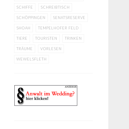
SCHIFFE
SCHREIBTISCH
SCHÖPPINGEN
SENATSRESERVE
SHOAH
TEMPELHOFER FELD
TIERE
TOURISTEN
TRINKEN
TRÄUME
VORLESEN
WEWELSFLETH