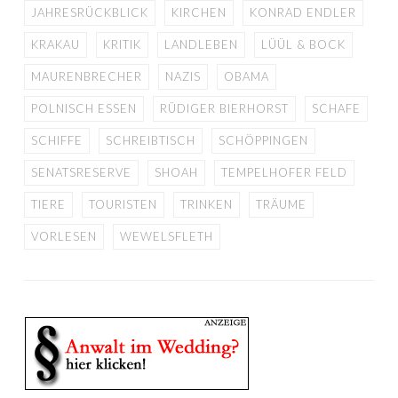
JAHRESRÜCKBLICK
KIRCHEN
KONRAD ENDLER
KRAKAU
KRITIK
LANDLEBEN
LÜÜL & BOCK
MAURENBRECHER
NAZIS
OBAMA
POLNISCH ESSEN
RÜDIGER BIERHORST
SCHAFE
SCHIFFE
SCHREIBTISCH
SCHÖPPINGEN
SENATSRESERVE
SHOAH
TEMPELHOFER FELD
TIERE
TOURISTEN
TRINKEN
TRÄUME
VORLESEN
WEWELSFLETH