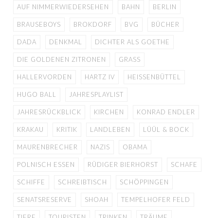
AUF NIMMERWIEDERSEHEN
BAHN
BERLIN
BRAUSEBOYS
BROKDORF
BVG
BÜCHER
DADA
DENKMAL
DICHTER ALS GOETHE
DIE GOLDENEN ZITRONEN
GRASS
HALLERVORDEN
HARTZ IV
HEISSENBÜTTEL
HUGO BALL
JAHRESPLAYLIST
JAHRESRÜCKBLICK
KIRCHEN
KONRAD ENDLER
KRAKAU
KRITIK
LANDLEBEN
LÜÜL & BOCK
MAURENBRECHER
NAZIS
OBAMA
POLNISCH ESSEN
RÜDIGER BIERHORST
SCHAFE
SCHIFFE
SCHREIBTISCH
SCHÖPPINGEN
SENATSRESERVE
SHOAH
TEMPELHOFER FELD
TIERE
TOURISTEN
TRINKEN
TRÄUME