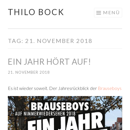
THILO BOCK
Springe
MENÜ
zum
Inhalt
TAG:
21. NOVEMBER 2018
EIN JAHR HÖRT AUF!
21. NOVEMBER 2018
E
s ist wieder soweit. Der Jahresrückblick der
Brauseboys