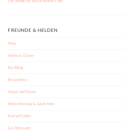
Die Heilige für aussichtslose Fälle
FREUNDE & HELDEN
Ahne
Andreas Gläser
Bov Bjerg
Brauseboys
Hauck und Bauer
Heiko Werning & Jakob Hein
Konrad Endler
Lea Streisand