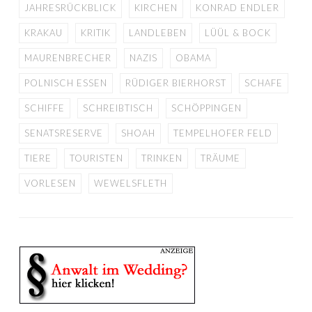
JAHRESRÜCKBLICK
KIRCHEN
KONRAD ENDLER
KRAKAU
KRITIK
LANDLEBEN
LÜÜL & BOCK
MAURENBRECHER
NAZIS
OBAMA
POLNISCH ESSEN
RÜDIGER BIERHORST
SCHAFE
SCHIFFE
SCHREIBTISCH
SCHÖPPINGEN
SENATSRESERVE
SHOAH
TEMPELHOFER FELD
TIERE
TOURISTEN
TRINKEN
TRÄUME
VORLESEN
WEWELSFLETH