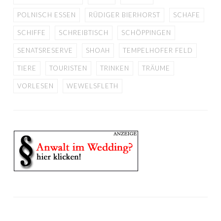
POLNISCH ESSEN
RÜDIGER BIERHORST
SCHAFE
SCHIFFE
SCHREIBTISCH
SCHÖPPINGEN
SENATSRESERVE
SHOAH
TEMPELHOFER FELD
TIERE
TOURISTEN
TRINKEN
TRÄUME
VORLESEN
WEWELSFLETH