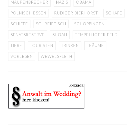
MAURENBRECHER
NAZIS
OBAMA
POLNISCH ESSEN
RÜDIGER BIERHORST
SCHAFE
SCHIFFE
SCHREIBTISCH
SCHÖPPINGEN
SENATSRESERVE
SHOAH
TEMPELHOFER FELD
TIERE
TOURISTEN
TRINKEN
TRÄUME
VORLESEN
WEWELSFLETH