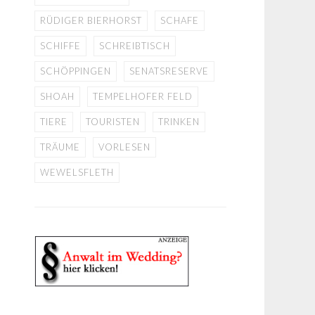
RÜDIGER BIERHORST
SCHAFE
SCHIFFE
SCHREIBTISCH
SCHÖPPINGEN
SENATSRESERVE
SHOAH
TEMPELHOFER FELD
TIERE
TOURISTEN
TRINKEN
TRÄUME
VORLESEN
WEWELSFLETH