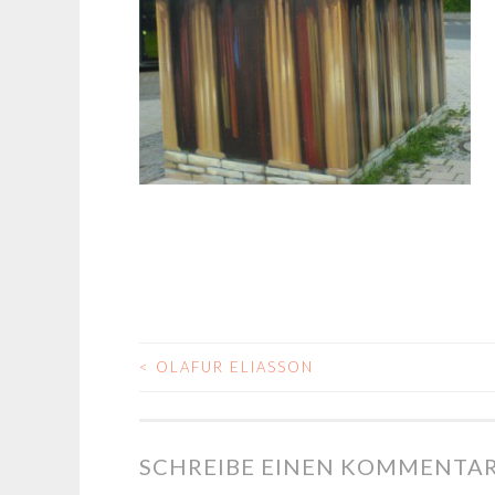
<
OLAFUR ELIASSON
BEITRAGS-
NAVIGATION
SCHREIBE EINEN KOMMENTA