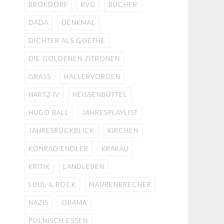
BROKDORF
BVG
BÜCHER
DADA
DENKMAL
DICHTER ALS GOETHE
DIE GOLDENEN ZITRONEN
GRASS
HALLERVORDEN
HARTZ IV
HEISSENBÜTTEL
HUGO BALL
JAHRESPLAYLIST
JAHRESRÜCKBLICK
KIRCHEN
KONRAD ENDLER
KRAKAU
KRITIK
LANDLEBEN
LÜÜL & BOCK
MAURENBRECHER
NAZIS
OBAMA
POLNISCH ESSEN