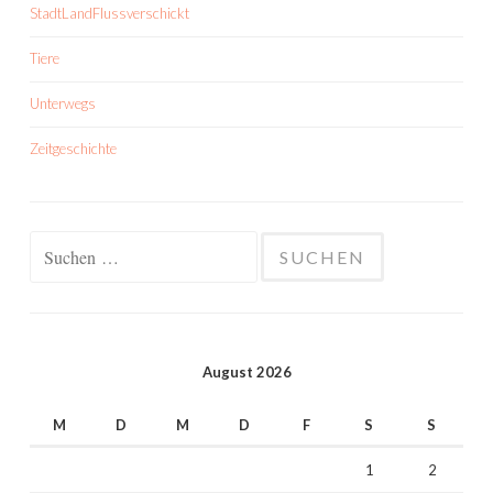
StadtLandFlussverschickt
Tiere
Unterwegs
Zeitgeschichte
Suchen
nach:
August 2026
M
D
M
D
F
S
S
1
2