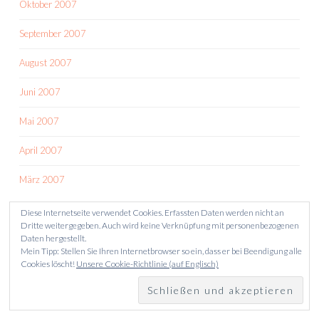
Oktober 2007
September 2007
August 2007
Juni 2007
Mai 2007
April 2007
März 2007
Diese Internetseite verwendet Cookies. Erfassten Daten werden nicht an
Dritte weitergegeben. Auch wird keine Verknüpfung mit personenbezogenen
Daten hergestellt.
Mein Tipp: Stellen Sie Ihren Internetbrowser so ein, dass er bei Beendigung alle
Cookies löscht!
Unsere Cookie-Richtlinie (auf Englisch)
STOLZ PRÄSENTIERT VON WORDPRESS
THEME: SKETCH VON
WORDPRESS.COM
.