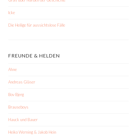
Gras über Narben der Geschichte
Icke
Die Heilige für aussichtslose Fälle
FREUNDE & HELDEN
Ahne
Andreas Gläser
Bov Bjerg
Brauseboys
Hauck und Bauer
Heiko Werning & Jakob Hein