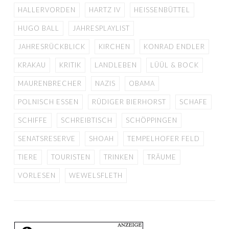
HALLERVORDEN
HARTZ IV
HEISSENBÜTTEL
HUGO BALL
JAHRESPLAYLIST
JAHRESRÜCKBLICK
KIRCHEN
KONRAD ENDLER
KRAKAU
KRITIK
LANDLEBEN
LÜÜL & BOCK
MAURENBRECHER
NAZIS
OBAMA
POLNISCH ESSEN
RÜDIGER BIERHORST
SCHAFE
SCHIFFE
SCHREIBTISCH
SCHÖPPINGEN
SENATSRESERVE
SHOAH
TEMPELHOFER FELD
TIERE
TOURISTEN
TRINKEN
TRÄUME
VORLESEN
WEWELSFLETH