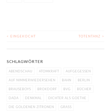
<
EINGEKOCHT
TOTENTANZ
>
BEITRAGS-
NAVIGATION
SCHLAGWÖRTER
ABENDSCHAU
ATOMKRAFT
AUFGEGESSEN
AUF NIMMERWIEDERSEHEN
BAHN
BERLIN
BRAUSEBOYS
BROKDORF
BVG
BÜCHER
DADA
DENKMAL
DICHTER ALS GOETHE
DIE GOLDENEN ZITRONEN
GRASS