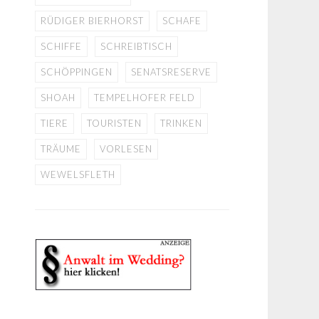
RÜDIGER BIERHORST
SCHAFE
SCHIFFE
SCHREIBTISCH
SCHÖPPINGEN
SENATSRESERVE
SHOAH
TEMPELHOFER FELD
TIERE
TOURISTEN
TRINKEN
TRÄUME
VORLESEN
WEWELSFLETH