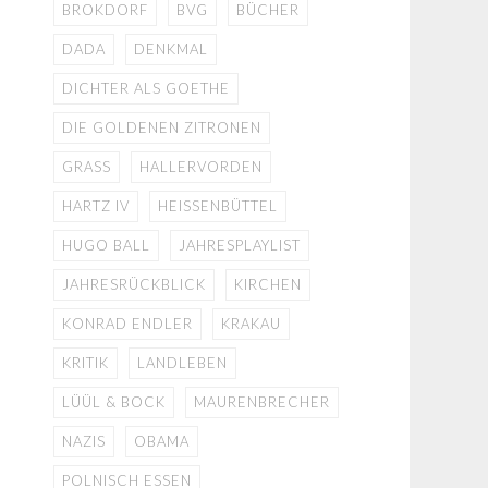
BROKDORF
BVG
BÜCHER
DADA
DENKMAL
DICHTER ALS GOETHE
DIE GOLDENEN ZITRONEN
GRASS
HALLERVORDEN
HARTZ IV
HEISSENBÜTTEL
HUGO BALL
JAHRESPLAYLIST
JAHRESRÜCKBLICK
KIRCHEN
KONRAD ENDLER
KRAKAU
KRITIK
LANDLEBEN
LÜÜL & BOCK
MAURENBRECHER
NAZIS
OBAMA
POLNISCH ESSEN