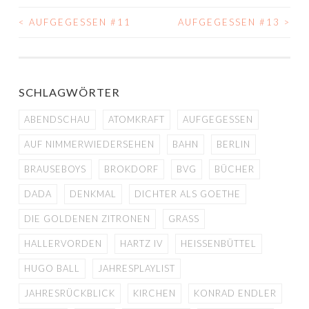
<
AUFGEGESSEN #11
AUFGEGESSEN #13
>
BEITRAGS-
NAVIGATION
SCHLAGWÖRTER
ABENDSCHAU
ATOMKRAFT
AUFGEGESSEN
AUF NIMMERWIEDERSEHEN
BAHN
BERLIN
BRAUSEBOYS
BROKDORF
BVG
BÜCHER
DADA
DENKMAL
DICHTER ALS GOETHE
DIE GOLDENEN ZITRONEN
GRASS
HALLERVORDEN
HARTZ IV
HEISSENBÜTTEL
HUGO BALL
JAHRESPLAYLIST
JAHRESRÜCKBLICK
KIRCHEN
KONRAD ENDLER