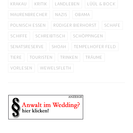
KRAKAU
KRITIK
LANDLEBEN
LÜÜL & BOCK
MAURENBRECHER
NAZIS
OBAMA
POLNISCH ESSEN
RÜDIGER BIERHORST
SCHAFE
SCHIFFE
SCHREIBTISCH
SCHÖPPINGEN
SENATSRESERVE
SHOAH
TEMPELHOFER FELD
TIERE
TOURISTEN
TRINKEN
TRÄUME
VORLESEN
WEWELSFLETH