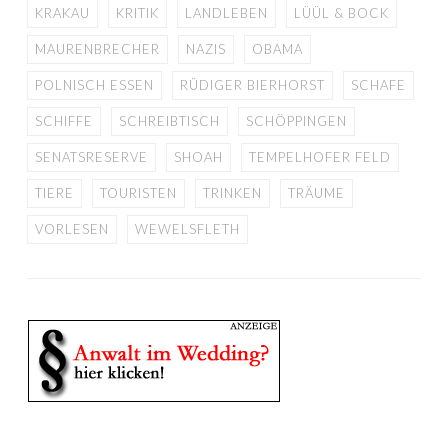
KRAKAU
KRITIK
LANDLEBEN
LÜÜL & BOCK
MAURENBRECHER
NAZIS
OBAMA
POLNISCH ESSEN
RÜDIGER BIERHORST
SCHAFE
SCHIFFE
SCHREIBTISCH
SCHÖPPINGEN
SENATSRESERVE
SHOAH
TEMPELHOFER FELD
TIERE
TOURISTEN
TRINKEN
TRÄUME
VORLESEN
WEWELSFLETH