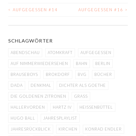
<
AUFGEGESSEN #14
AUFGEGESSEN #16
>
BEITRAGS-
NAVIGATION
SCHLAGWÖRTER
ABENDSCHAU
ATOMKRAFT
AUFGEGESSEN
AUF NIMMERWIEDERSEHEN
BAHN
BERLIN
BRAUSEBOYS
BROKDORF
BVG
BÜCHER
DADA
DENKMAL
DICHTER ALS GOETHE
DIE GOLDENEN ZITRONEN
GRASS
HALLERVORDEN
HARTZ IV
HEISSENBÜTTEL
HUGO BALL
JAHRESPLAYLIST
JAHRESRÜCKBLICK
KIRCHEN
KONRAD ENDLER