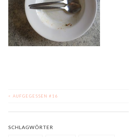
<
AUFGEGESSEN #16
BEITRAGS-
NAVIGATION
SCHLAGWÖRTER