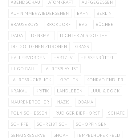
ABENDSCHAU
ATOMKRAFT
AUFGEGESSEN
AUF NIMMERWIEDERSEHEN
BAHN
BERLIN
BRAUSEBOYS
BROKDORF
BVG
BÜCHER
DADA
DENKMAL
DICHTER ALS GOETHE
DIE GOLDENEN ZITRONEN
GRASS
HALLERVORDEN
HARTZ IV
HEISSENBÜTTEL
HUGO BALL
JAHRESPLAYLIST
JAHRESRÜCKBLICK
KIRCHEN
KONRAD ENDLER
KRAKAU
KRITIK
LANDLEBEN
LÜÜL & BOCK
MAURENBRECHER
NAZIS
OBAMA
POLNISCH ESSEN
RÜDIGER BIERHORST
SCHAFE
SCHIFFE
SCHREIBTISCH
SCHÖPPINGEN
SENATSRESERVE
SHOAH
TEMPELHOFER FELD