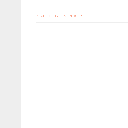
<
AUFGEGESSEN #19
BEITRAGS-
NAVIGATION