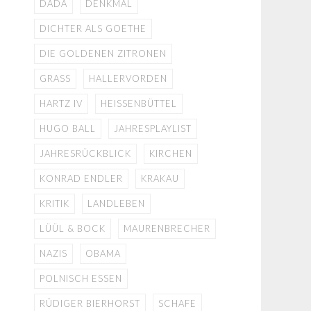
DADA
DENKMAL
DICHTER ALS GOETHE
DIE GOLDENEN ZITRONEN
GRASS
HALLERVORDEN
HARTZ IV
HEISSENBÜTTEL
HUGO BALL
JAHRESPLAYLIST
JAHRESRÜCKBLICK
KIRCHEN
KONRAD ENDLER
KRAKAU
KRITIK
LANDLEBEN
LÜÜL & BOCK
MAURENBRECHER
NAZIS
OBAMA
POLNISCH ESSEN
RÜDIGER BIERHORST
SCHAFE