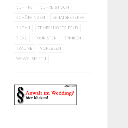
SCHIFFE
SCHREIBTISCH
SCHÖPPINGEN
SENATSRESERVE
SHOAH
TEMPELHOFER FELD
TIERE
TOURISTEN
TRINKEN
TRÄUME
VORLESEN
WEWELSFLETH