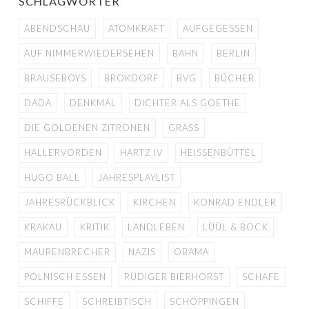
SCHLAGWÖRTER
ABENDSCHAU
ATOMKRAFT
AUFGEGESSEN
AUF NIMMERWIEDERSEHEN
BAHN
BERLIN
BRAUSEBOYS
BROKDORF
BVG
BÜCHER
DADA
DENKMAL
DICHTER ALS GOETHE
DIE GOLDENEN ZITRONEN
GRASS
HALLERVORDEN
HARTZ IV
HEISSENBÜTTEL
HUGO BALL
JAHRESPLAYLIST
JAHRESRÜCKBLICK
KIRCHEN
KONRAD ENDLER
KRAKAU
KRITIK
LANDLEBEN
LÜÜL & BOCK
MAURENBRECHER
NAZIS
OBAMA
POLNISCH ESSEN
RÜDIGER BIERHORST
SCHAFE
SCHIFFE
SCHREIBTISCH
SCHÖPPINGEN