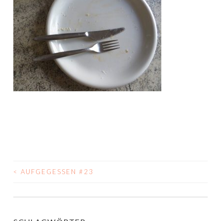
<
AUFGEGESSEN #23
BEITRAGS-
NAVIGATION