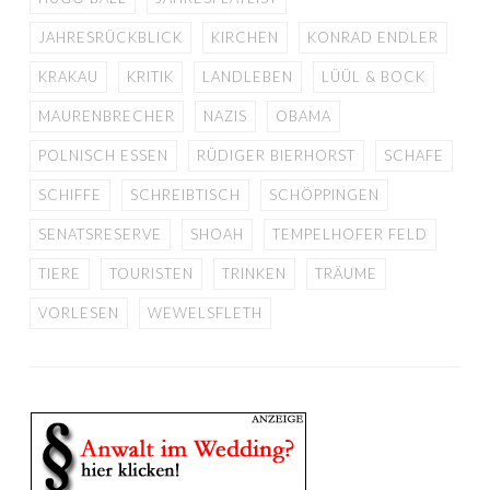
JAHRESRÜCKBLICK
KIRCHEN
KONRAD ENDLER
KRAKAU
KRITIK
LANDLEBEN
LÜÜL & BOCK
MAURENBRECHER
NAZIS
OBAMA
POLNISCH ESSEN
RÜDIGER BIERHORST
SCHAFE
SCHIFFE
SCHREIBTISCH
SCHÖPPINGEN
SENATSRESERVE
SHOAH
TEMPELHOFER FELD
TIERE
TOURISTEN
TRINKEN
TRÄUME
VORLESEN
WEWELSFLETH