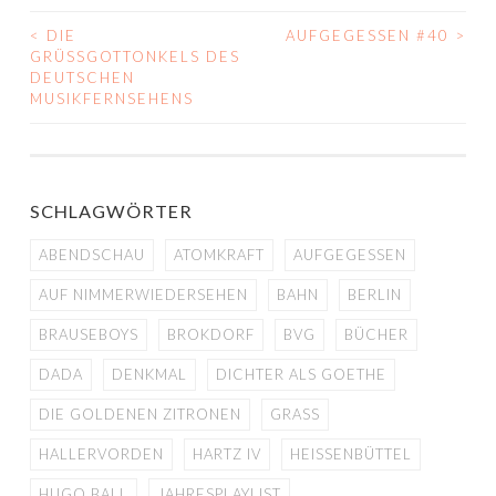
<
DIE
AUFGEGESSEN #40
>
BEITRAGS-
GRÜSSGOTTONKELS DES D
EUTSCHEN M
NAVIGATION
USIKFERNSEHENS
SCHLAGWÖRTER
ABENDSCHAU
ATOMKRAFT
AUFGEGESSEN
AUF NIMMERWIEDERSEHEN
BAHN
BERLIN
BRAUSEBOYS
BROKDORF
BVG
BÜCHER
DADA
DENKMAL
DICHTER ALS GOETHE
DIE GOLDENEN ZITRONEN
GRASS
HALLERVORDEN
HARTZ IV
HEISSENBÜTTEL
HUGO BALL
JAHRESPLAYLIST