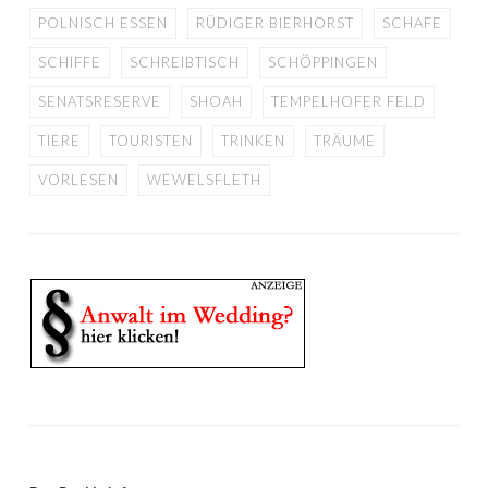
POLNISCH ESSEN
RÜDIGER BIERHORST
SCHAFE
SCHIFFE
SCHREIBTISCH
SCHÖPPINGEN
SENATSRESERVE
SHOAH
TEMPELHOFER FELD
TIERE
TOURISTEN
TRINKEN
TRÄUME
VORLESEN
WEWELSFLETH