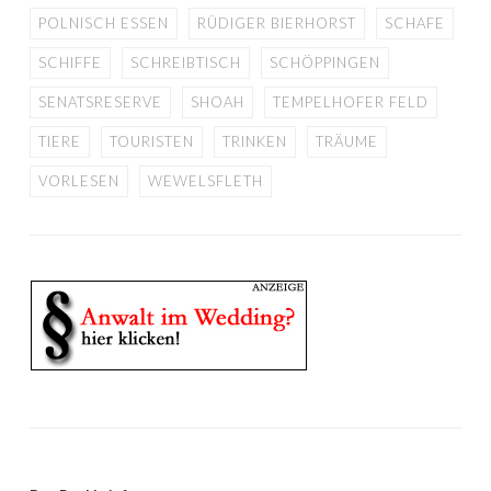
POLNISCH ESSEN
RÜDIGER BIERHORST
SCHAFE
SCHIFFE
SCHREIBTISCH
SCHÖPPINGEN
SENATSRESERVE
SHOAH
TEMPELHOFER FELD
TIERE
TOURISTEN
TRINKEN
TRÄUME
VORLESEN
WEWELSFLETH