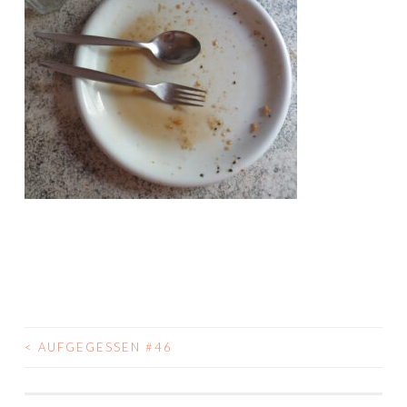
<
AUFGEGESSEN #46
BEITRAGS-
NAVIGATION