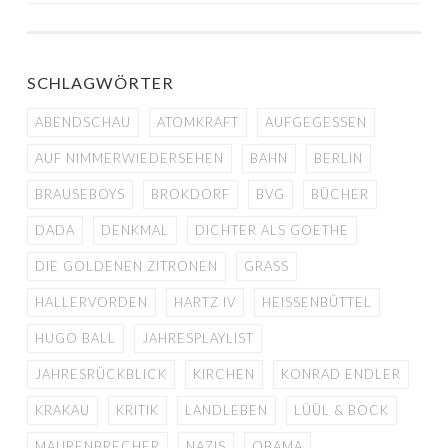
NAVIGATION
SCHLAGWÖRTER
ABENDSCHAU
ATOMKRAFT
AUFGEGESSEN
AUF NIMMERWIEDERSEHEN
BAHN
BERLIN
BRAUSEBOYS
BROKDORF
BVG
BÜCHER
DADA
DENKMAL
DICHTER ALS GOETHE
DIE GOLDENEN ZITRONEN
GRASS
HALLERVORDEN
HARTZ IV
HEISSENBÜTTEL
HUGO BALL
JAHRESPLAYLIST
JAHRESRÜCKBLICK
KIRCHEN
KONRAD ENDLER
KRAKAU
KRITIK
LANDLEBEN
LÜÜL & BOCK
MAURENBRECHER
NAZIS
OBAMA