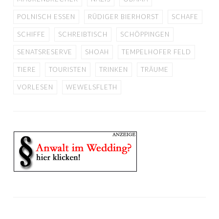
POLNISCH ESSEN
RÜDIGER BIERHORST
SCHAFE
SCHIFFE
SCHREIBTISCH
SCHÖPPINGEN
SENATSRESERVE
SHOAH
TEMPELHOFER FELD
TIERE
TOURISTEN
TRINKEN
TRÄUME
VORLESEN
WEWELSFLETH