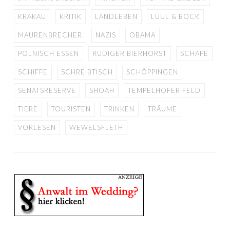
KRAKAU
KRITIK
LANDLEBEN
LÜÜL & BOCK
MAURENBRECHER
NAZIS
OBAMA
POLNISCH ESSEN
RÜDIGER BIERHORST
SCHAFE
SCHIFFE
SCHREIBTISCH
SCHÖPPINGEN
SENATSRESERVE
SHOAH
TEMPELHOFER FELD
TIERE
TOURISTEN
TRINKEN
TRÄUME
VORLESEN
WEWELSFLETH