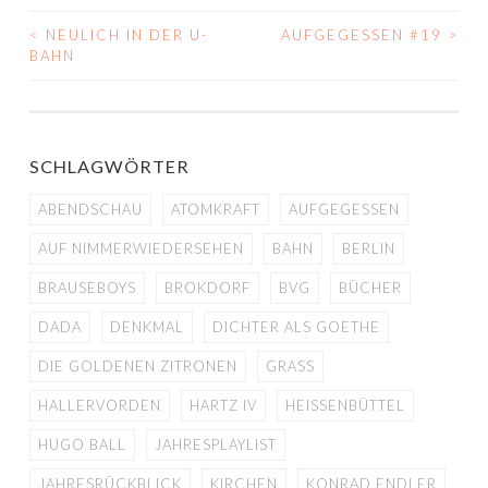
<
NEULICH IN DER U-
AUFGEGESSEN #19
>
BEITRAGS-
BAHN
NAVIGATION
SCHLAGWÖRTER
ABENDSCHAU
ATOMKRAFT
AUFGEGESSEN
AUF NIMMERWIEDERSEHEN
BAHN
BERLIN
BRAUSEBOYS
BROKDORF
BVG
BÜCHER
DADA
DENKMAL
DICHTER ALS GOETHE
DIE GOLDENEN ZITRONEN
GRASS
HALLERVORDEN
HARTZ IV
HEISSENBÜTTEL
HUGO BALL
JAHRESPLAYLIST
JAHRESRÜCKBLICK
KIRCHEN
KONRAD ENDLER