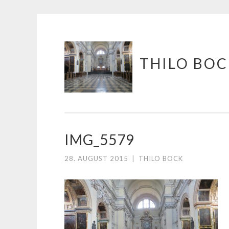
Springe
THILO BO
zum
Inhalt
IMG_5579
28. AUGUST 2015
|
THILO BOCK