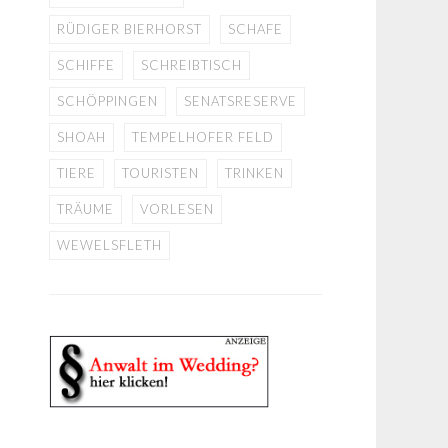
RÜDIGER BIERHORST
SCHAFE
SCHIFFE
SCHREIBTISCH
SCHÖPPINGEN
SENATSRESERVE
SHOAH
TEMPELHOFER FELD
TIERE
TOURISTEN
TRINKEN
TRÄUME
VORLESEN
WEWELSFLETH