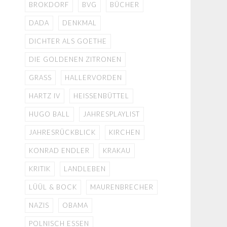
BROKDORF
BVG
BÜCHER
DADA
DENKMAL
DICHTER ALS GOETHE
DIE GOLDENEN ZITRONEN
GRASS
HALLERVORDEN
HARTZ IV
HEISSENBÜTTEL
HUGO BALL
JAHRESPLAYLIST
JAHRESRÜCKBLICK
KIRCHEN
KONRAD ENDLER
KRAKAU
KRITIK
LANDLEBEN
LÜÜL & BOCK
MAURENBRECHER
NAZIS
OBAMA
POLNISCH ESSEN