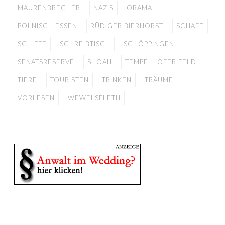
MAURENBRECHER
NAZIS
OBAMA
POLNISCH ESSEN
RÜDIGER BIERHORST
SCHAFE
SCHIFFE
SCHREIBTISCH
SCHÖPPINGEN
SENATSRESERVE
SHOAH
TEMPELHOFER FELD
TIERE
TOURISTEN
TRINKEN
TRÄUME
VORLESEN
WEWELSFLETH