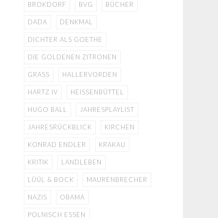
BROKDORF
BVG
BÜCHER
DADA
DENKMAL
DICHTER ALS GOETHE
DIE GOLDENEN ZITRONEN
GRASS
HALLERVORDEN
HARTZ IV
HEISSENBÜTTEL
HUGO BALL
JAHRESPLAYLIST
JAHRESRÜCKBLICK
KIRCHEN
KONRAD ENDLER
KRAKAU
KRITIK
LANDLEBEN
LÜÜL & BOCK
MAURENBRECHER
NAZIS
OBAMA
POLNISCH ESSEN