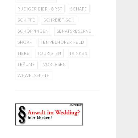
RÜDIGER BIERHORST
SCHAFE
SCHIFFE
SCHREIBTISCH
SCHÖPPINGEN
SENATSRESERVE
SHOAH
TEMPELHOFER FELD
TIERE
TOURISTEN
TRINKEN
TRÄUME
VORLESEN
WEWELSFLETH