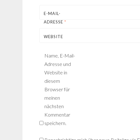
E-MAIL-
ADRESSE
*
WEBSITE
Name, E-Mail-
Adresse und
Website in
diesem
Browser für
meinen
nächsten
Kommentar
speichern.
Benachrichtige mich über neue Beiträge via E