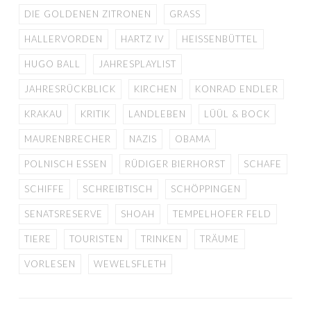
DIE GOLDENEN ZITRONEN
GRASS
HALLERVORDEN
HARTZ IV
HEISSENBÜTTEL
HUGO BALL
JAHRESPLAYLIST
JAHRESRÜCKBLICK
KIRCHEN
KONRAD ENDLER
KRAKAU
KRITIK
LANDLEBEN
LÜÜL & BOCK
MAURENBRECHER
NAZIS
OBAMA
POLNISCH ESSEN
RÜDIGER BIERHORST
SCHAFE
SCHIFFE
SCHREIBTISCH
SCHÖPPINGEN
SENATSRESERVE
SHOAH
TEMPELHOFER FELD
TIERE
TOURISTEN
TRINKEN
TRÄUME
VORLESEN
WEWELSFLETH