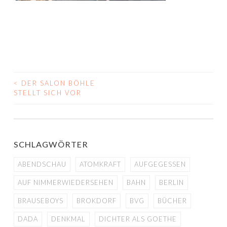
<
DER SALON BÖHLE
BEITRAGS-
STELLT SICH VOR
NAVIGATION
SCHLAGWÖRTER
ABENDSCHAU
ATOMKRAFT
AUFGEGESSEN
AUF NIMMERWIEDERSEHEN
BAHN
BERLIN
BRAUSEBOYS
BROKDORF
BVG
BÜCHER
DADA
DENKMAL
DICHTER ALS GOETHE