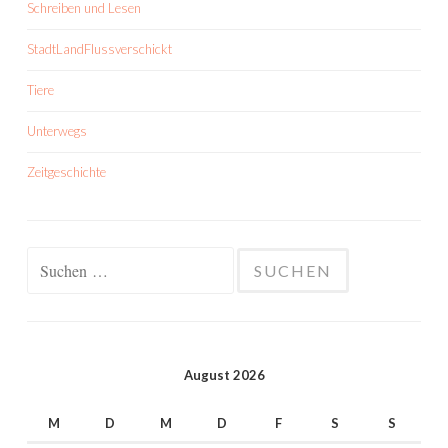
Schreiben und Lesen
StadtLandFlussverschickt
Tiere
Unterwegs
Zeitgeschichte
Suchen
nach:
August 2026
M
D
M
D
F
S
S