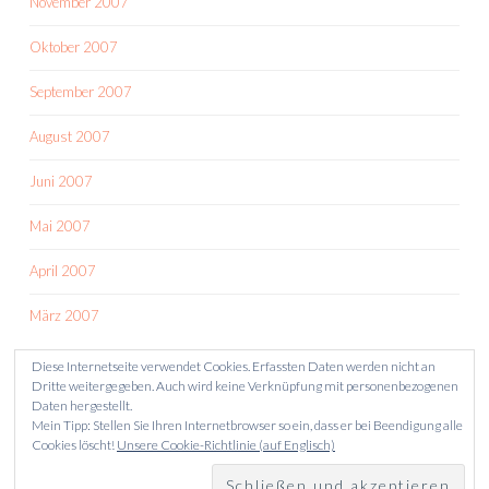
November 2007
Oktober 2007
September 2007
August 2007
Juni 2007
Mai 2007
April 2007
März 2007
Diese Internetseite verwendet Cookies. Erfassten Daten werden nicht an
Dritte weitergegeben. Auch wird keine Verknüpfung mit personenbezogenen
Daten hergestellt.
Mein Tipp: Stellen Sie Ihren Internetbrowser so ein, dass er bei Beendigung alle
Cookies löscht!
Unsere Cookie-Richtlinie (auf Englisch)
STOLZ PRÄSENTIERT VON WORDPRESS
THEME: SKETCH VON
WORDPRESS.COM
.