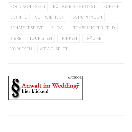
POLNISCH ESSEN
RÜDIGER BIERHORST
SCHAFE
SCHIFFE
SCHREIBTISCH
SCHÖPPINGEN
SENATSRESERVE
SHOAH
TEMPELHOFER FELD
TIERE
TOURISTEN
TRINKEN
TRÄUME
VORLESEN
WEWELSFLETH