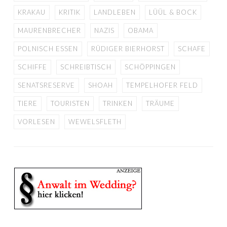
KRAKAU
KRITIK
LANDLEBEN
LÜÜL & BOCK
MAURENBRECHER
NAZIS
OBAMA
POLNISCH ESSEN
RÜDIGER BIERHORST
SCHAFE
SCHIFFE
SCHREIBTISCH
SCHÖPPINGEN
SENATSRESERVE
SHOAH
TEMPELHOFER FELD
TIERE
TOURISTEN
TRINKEN
TRÄUME
VORLESEN
WEWELSFLETH