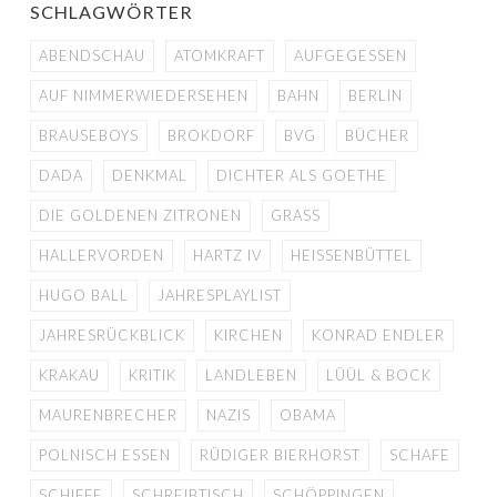
SCHLAGWÖRTER
ABENDSCHAU
ATOMKRAFT
AUFGEGESSEN
AUF NIMMERWIEDERSEHEN
BAHN
BERLIN
BRAUSEBOYS
BROKDORF
BVG
BÜCHER
DADA
DENKMAL
DICHTER ALS GOETHE
DIE GOLDENEN ZITRONEN
GRASS
HALLERVORDEN
HARTZ IV
HEISSENBÜTTEL
HUGO BALL
JAHRESPLAYLIST
JAHRESRÜCKBLICK
KIRCHEN
KONRAD ENDLER
KRAKAU
KRITIK
LANDLEBEN
LÜÜL & BOCK
MAURENBRECHER
NAZIS
OBAMA
POLNISCH ESSEN
RÜDIGER BIERHORST
SCHAFE
SCHIFFE
SCHREIBTISCH
SCHÖPPINGEN