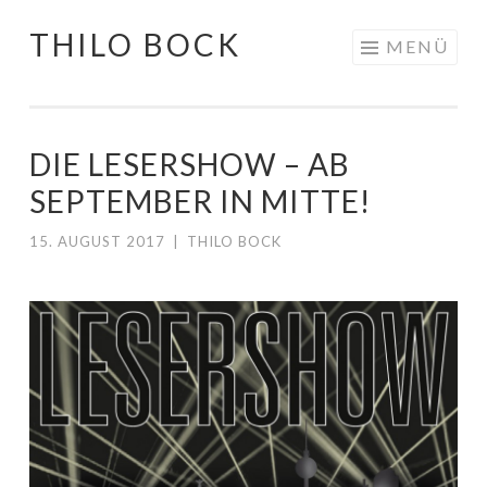
THILO BOCK
Springe
MENÜ
zum
Inhalt
DIE LESERSHOW – AB
SEPTEMBER IN MITTE!
15. AUGUST 2017
|
THILO BOCK