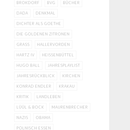
BROKDORF
BVG
BÜCHER
DADA
DENKMAL
DICHTER ALS GOETHE
DIE GOLDENEN ZITRONEN
GRASS
HALLERVORDEN
HARTZ IV
HEISSENBÜTTEL
HUGO BALL
JAHRESPLAYLIST
JAHRESRÜCKBLICK
KIRCHEN
KONRAD ENDLER
KRAKAU
KRITIK
LANDLEBEN
LÜÜL & BOCK
MAURENBRECHER
NAZIS
OBAMA
POLNISCH ESSEN