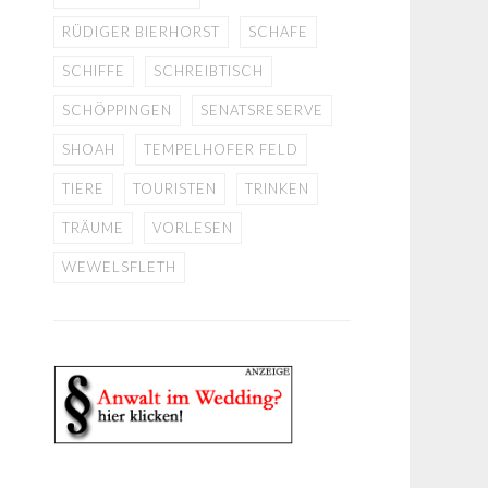
RÜDIGER BIERHORST
SCHAFE
SCHIFFE
SCHREIBTISCH
SCHÖPPINGEN
SENATSRESERVE
SHOAH
TEMPELHOFER FELD
TIERE
TOURISTEN
TRINKEN
TRÄUME
VORLESEN
WEWELSFLETH