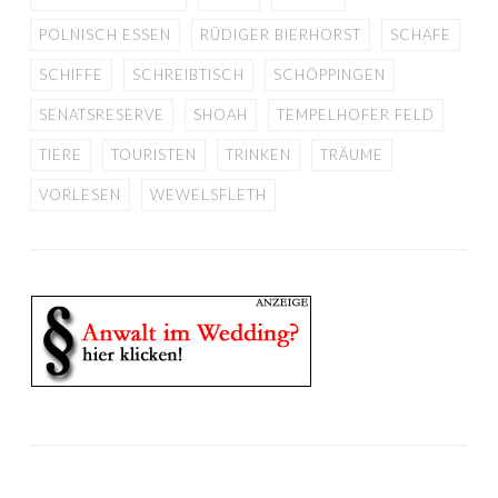
POLNISCH ESSEN
RÜDIGER BIERHORST
SCHAFE
SCHIFFE
SCHREIBTISCH
SCHÖPPINGEN
SENATSRESERVE
SHOAH
TEMPELHOFER FELD
TIERE
TOURISTEN
TRINKEN
TRÄUME
VORLESEN
WEWELSFLETH