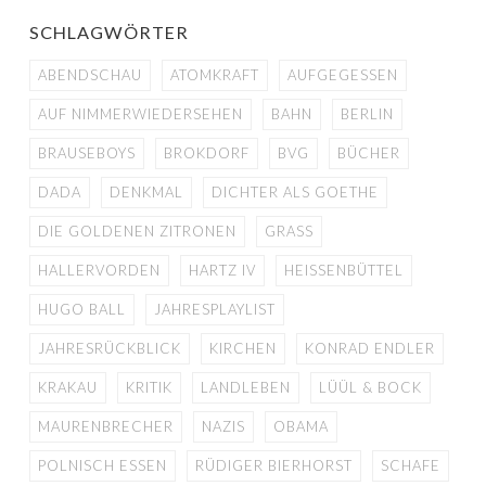
SCHLAGWÖRTER
ABENDSCHAU
ATOMKRAFT
AUFGEGESSEN
AUF NIMMERWIEDERSEHEN
BAHN
BERLIN
BRAUSEBOYS
BROKDORF
BVG
BÜCHER
DADA
DENKMAL
DICHTER ALS GOETHE
DIE GOLDENEN ZITRONEN
GRASS
HALLERVORDEN
HARTZ IV
HEISSENBÜTTEL
HUGO BALL
JAHRESPLAYLIST
JAHRESRÜCKBLICK
KIRCHEN
KONRAD ENDLER
KRAKAU
KRITIK
LANDLEBEN
LÜÜL & BOCK
MAURENBRECHER
NAZIS
OBAMA
POLNISCH ESSEN
RÜDIGER BIERHORST
SCHAFE