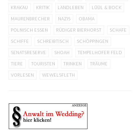
KRAKAU
KRITIK
LANDLEBEN
LÜÜL & BOCK
MAURENBRECHER
NAZIS
OBAMA
POLNISCH ESSEN
RÜDIGER BIERHORST
SCHAFE
SCHIFFE
SCHREIBTISCH
SCHÖPPINGEN
SENATSRESERVE
SHOAH
TEMPELHOFER FELD
TIERE
TOURISTEN
TRINKEN
TRÄUME
VORLESEN
WEWELSFLETH