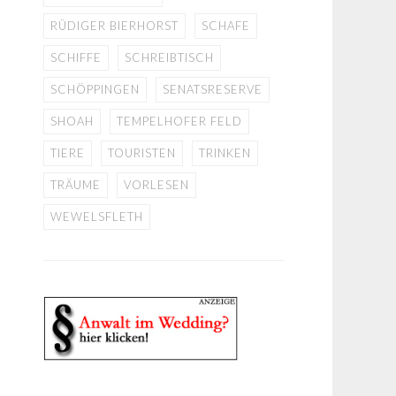
RÜDIGER BIERHORST
SCHAFE
SCHIFFE
SCHREIBTISCH
SCHÖPPINGEN
SENATSRESERVE
SHOAH
TEMPELHOFER FELD
TIERE
TOURISTEN
TRINKEN
TRÄUME
VORLESEN
WEWELSFLETH