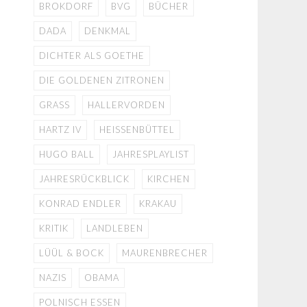
BROKDORF
BVG
BÜCHER
DADA
DENKMAL
DICHTER ALS GOETHE
DIE GOLDENEN ZITRONEN
GRASS
HALLERVORDEN
HARTZ IV
HEISSENBÜTTEL
HUGO BALL
JAHRESPLAYLIST
JAHRESRÜCKBLICK
KIRCHEN
KONRAD ENDLER
KRAKAU
KRITIK
LANDLEBEN
LÜÜL & BOCK
MAURENBRECHER
NAZIS
OBAMA
POLNISCH ESSEN