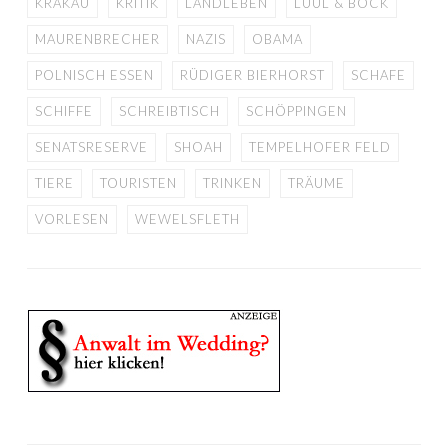
KRAKAU
KRITIK
LANDLEBEN
LÜÜL & BOCK
MAURENBRECHER
NAZIS
OBAMA
POLNISCH ESSEN
RÜDIGER BIERHORST
SCHAFE
SCHIFFE
SCHREIBTISCH
SCHÖPPINGEN
SENATSRESERVE
SHOAH
TEMPELHOFER FELD
TIERE
TOURISTEN
TRINKEN
TRÄUME
VORLESEN
WEWELSFLETH