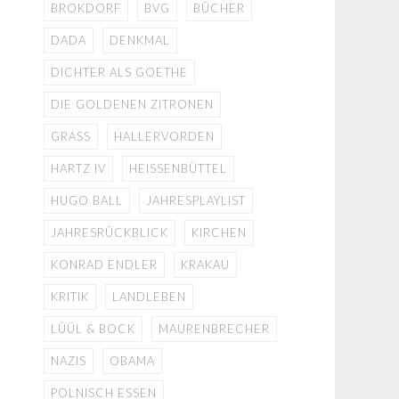
BROKDORF
BVG
BÜCHER
DADA
DENKMAL
DICHTER ALS GOETHE
DIE GOLDENEN ZITRONEN
GRASS
HALLERVORDEN
HARTZ IV
HEISSENBÜTTEL
HUGO BALL
JAHRESPLAYLIST
JAHRESRÜCKBLICK
KIRCHEN
KONRAD ENDLER
KRAKAU
KRITIK
LANDLEBEN
LÜÜL & BOCK
MAURENBRECHER
NAZIS
OBAMA
POLNISCH ESSEN