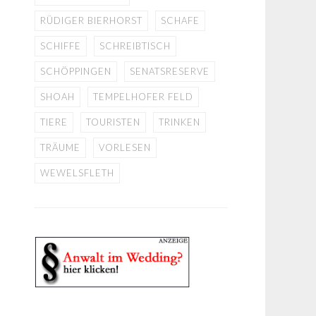
RÜDIGER BIERHORST
SCHAFE
SCHIFFE
SCHREIBTISCH
SCHÖPPINGEN
SENATSRESERVE
SHOAH
TEMPELHOFER FELD
TIERE
TOURISTEN
TRINKEN
TRÄUME
VORLESEN
WEWELSFLETH