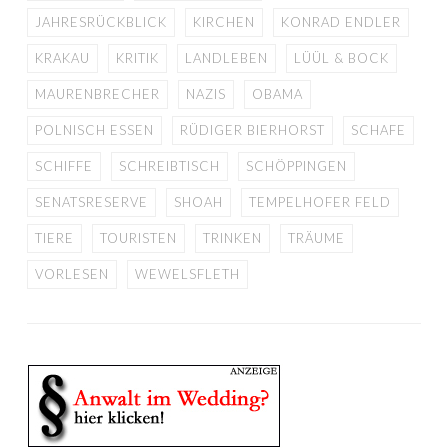
JAHRESRÜCKBLICK
KIRCHEN
KONRAD ENDLER
KRAKAU
KRITIK
LANDLEBEN
LÜÜL & BOCK
MAURENBRECHER
NAZIS
OBAMA
POLNISCH ESSEN
RÜDIGER BIERHORST
SCHAFE
SCHIFFE
SCHREIBTISCH
SCHÖPPINGEN
SENATSRESERVE
SHOAH
TEMPELHOFER FELD
TIERE
TOURISTEN
TRINKEN
TRÄUME
VORLESEN
WEWELSFLETH