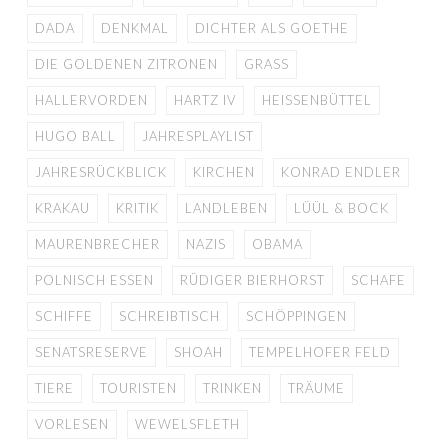
DADA
DENKMAL
DICHTER ALS GOETHE
DIE GOLDENEN ZITRONEN
GRASS
HALLERVORDEN
HARTZ IV
HEISSENBÜTTEL
HUGO BALL
JAHRESPLAYLIST
JAHRESRÜCKBLICK
KIRCHEN
KONRAD ENDLER
KRAKAU
KRITIK
LANDLEBEN
LÜÜL & BOCK
MAURENBRECHER
NAZIS
OBAMA
POLNISCH ESSEN
RÜDIGER BIERHORST
SCHAFE
SCHIFFE
SCHREIBTISCH
SCHÖPPINGEN
SENATSRESERVE
SHOAH
TEMPELHOFER FELD
TIERE
TOURISTEN
TRINKEN
TRÄUME
VORLESEN
WEWELSFLETH