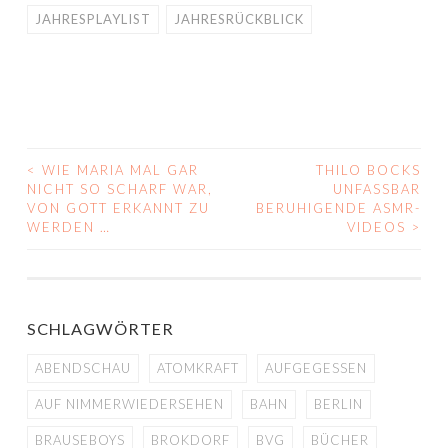
JAHRESPLAYLIST
JAHRESRÜCKBLICK
<
WIE MARIA MAL GAR
THILO BOCKS
BEITRAGS-
NICHT SO SCHARF WAR,
UNFASSBAR
VON GOTT ERKANNT ZU
BERUHIGENDE ASMR-
NAVIGATION
WERDEN …
VIDEOS
>
SCHLAGWÖRTER
ABENDSCHAU
ATOMKRAFT
AUFGEGESSEN
AUF NIMMERWIEDERSEHEN
BAHN
BERLIN
BRAUSEBOYS
BROKDORF
BVG
BÜCHER