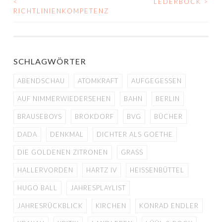
<
LEDERBOCK
>
BEITRAGS-
RICHTLINIENKOMPETENZ
NAVIGATION
SCHLAGWÖRTER
ABENDSCHAU
ATOMKRAFT
AUFGEGESSEN
AUF NIMMERWIEDERSEHEN
BAHN
BERLIN
BRAUSEBOYS
BROKDORF
BVG
BÜCHER
DADA
DENKMAL
DICHTER ALS GOETHE
DIE GOLDENEN ZITRONEN
GRASS
HALLERVORDEN
HARTZ IV
HEISSENBÜTTEL
HUGO BALL
JAHRESPLAYLIST
JAHRESRÜCKBLICK
KIRCHEN
KONRAD ENDLER