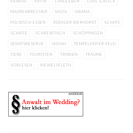
KRAKAU
KRITIK
LANDLEBEN
LÜÜL & BOCK
MAURENBRECHER
NAZIS
OBAMA
POLNISCH ESSEN
RÜDIGER BIERHORST
SCHAFE
SCHIFFE
SCHREIBTISCH
SCHÖPPINGEN
SENATSRESERVE
SHOAH
TEMPELHOFER FELD
TIERE
TOURISTEN
TRINKEN
TRÄUME
VORLESEN
WEWELSFLETH