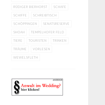
RÜDIGER BIERHORST
SCHAFE
SCHIFFE
SCHREIBTISCH
SCHÖPPINGEN
SENATSRESERVE
SHOAH
TEMPELHOFER FELD
TIERE
TOURISTEN
TRINKEN
TRÄUME
VORLESEN
WEWELSFLETH