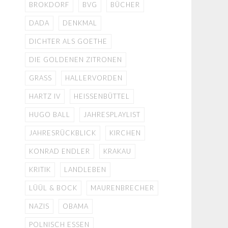
BROKDORF
BVG
BÜCHER
DADA
DENKMAL
DICHTER ALS GOETHE
DIE GOLDENEN ZITRONEN
GRASS
HALLERVORDEN
HARTZ IV
HEISSENBÜTTEL
HUGO BALL
JAHRESPLAYLIST
JAHRESRÜCKBLICK
KIRCHEN
KONRAD ENDLER
KRAKAU
KRITIK
LANDLEBEN
LÜÜL & BOCK
MAURENBRECHER
NAZIS
OBAMA
POLNISCH ESSEN