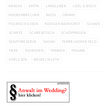
KRAKAU
KRITIK
LANDLEBEN
LÜÜL & BOCK
MAURENBRECHER
NAZIS
OBAMA
POLNISCH ESSEN
RÜDIGER BIERHORST
SCHAFE
SCHIFFE
SCHREIBTISCH
SCHÖPPINGEN
SENATSRESERVE
SHOAH
TEMPELHOFER FELD
TIERE
TOURISTEN
TRINKEN
TRÄUME
VORLESEN
WEWELSFLETH