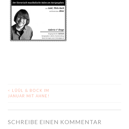
<
LÜÜL & BOCK IM
BEITRAGS-
JANUAR MIT AHNE!
NAVIGATION
SCHREIBE EINEN KOMMENTAR