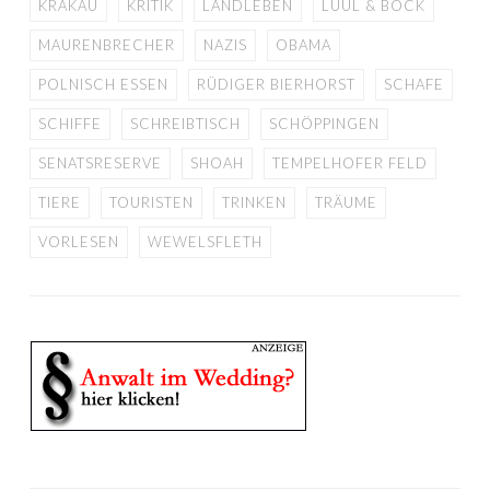
KRAKAU
KRITIK
LANDLEBEN
LÜÜL & BOCK
MAURENBRECHER
NAZIS
OBAMA
POLNISCH ESSEN
RÜDIGER BIERHORST
SCHAFE
SCHIFFE
SCHREIBTISCH
SCHÖPPINGEN
SENATSRESERVE
SHOAH
TEMPELHOFER FELD
TIERE
TOURISTEN
TRINKEN
TRÄUME
VORLESEN
WEWELSFLETH