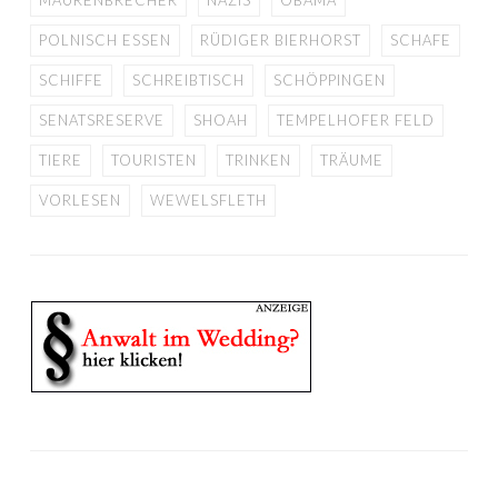
MAURENBRECHER
NAZIS
OBAMA
POLNISCH ESSEN
RÜDIGER BIERHORST
SCHAFE
SCHIFFE
SCHREIBTISCH
SCHÖPPINGEN
SENATSRESERVE
SHOAH
TEMPELHOFER FELD
TIERE
TOURISTEN
TRINKEN
TRÄUME
VORLESEN
WEWELSFLETH