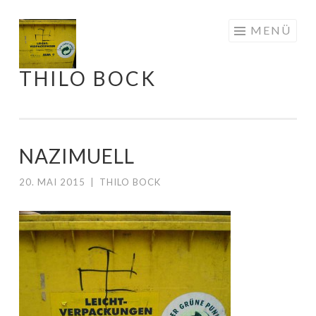
Springe
MENÜ
zum
Inhalt
THILO BOCK
NAZIMUELL
20. MAI 2015
|
THILO BOCK