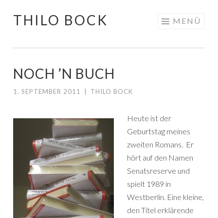
THILO BOCK
Springe
MENÜ
zum
Inhalt
NOCH ’N BUCH
1. SEPTEMBER 2011
|
THILO BOCK
Heute ist der
Geburtstag meines
zweiten Romans. Er
hört auf den Namen
Senatsreserve und
spielt 1989 in
Westberlin. Eine kleine,
den Titel erklärende