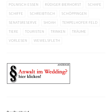
POLNISCH ESSEN
RÜDIGER BIERHORST
SCHAFE
SCHIFFE
SCHREIBTISCH
SCHÖPPINGEN
SENATSRESERVE
SHOAH
TEMPELHOFER FELD
TIERE
TOURISTEN
TRINKEN
TRÄUME
VORLESEN
WEWELSFLETH