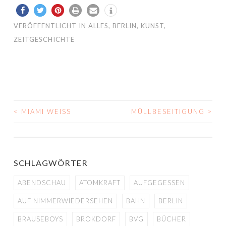
VERÖFFENTLICHT IN
ALLES
,
BERLIN
,
KUNST
,
ZEITGESCHICHTE
<
MIAMI WEISS
MÜLLBESEITIGUNG
>
BEITRAGS-
NAVIGATION
SCHLAGWÖRTER
ABENDSCHAU
ATOMKRAFT
AUFGEGESSEN
AUF NIMMERWIEDERSEHEN
BAHN
BERLIN
BRAUSEBOYS
BROKDORF
BVG
BÜCHER