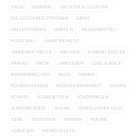
DADA
DENKMAL
DICHTER ALS GOETHE
DIE GOLDENEN ZITRONEN
GRASS
HALLERVORDEN
HARTZ IV
HEISSENBÜTTEL
HUGO BALL
JAHRESPLAYLIST
JAHRESRÜCKBLICK
KIRCHEN
KONRAD ENDLER
KRAKAU
KRITIK
LANDLEBEN
LÜÜL & BOCK
MAURENBRECHER
NAZIS
OBAMA
POLNISCH ESSEN
RÜDIGER BIERHORST
SCHAFE
SCHIFFE
SCHREIBTISCH
SCHÖPPINGEN
SENATSRESERVE
SHOAH
TEMPELHOFER FELD
TIERE
TOURISTEN
TRINKEN
TRÄUME
VORLESEN
WEWELSFLETH