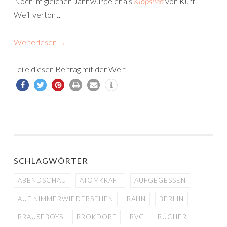
Noch im gleichen Jahr wurde er als
Klopslied
von Kurt
Weill vertont.
Weiterlesen
→
Teile diesen Beitrag mit der Welt
SCHLAGWÖRTER
ABENDSCHAU
ATOMKRAFT
AUFGEGESSEN
AUF NIMMERWIEDERSEHEN
BAHN
BERLIN
BRAUSEBOYS
BROKDORF
BVG
BÜCHER