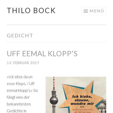
THILO BOCK
Springe
MENÜ
zum
Inhalt
GEDICHT
UFF EEMAL KLOPP’S
13. FEBRUAR 2017
»Ick sitze da un
esse Klops. / Uff
eemal klopp’s.« So
fängt eins der
bekanntesten
Gedichte in