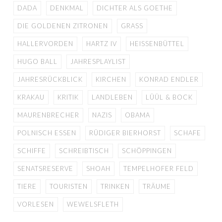
DADA
DENKMAL
DICHTER ALS GOETHE
DIE GOLDENEN ZITRONEN
GRASS
HALLERVORDEN
HARTZ IV
HEISSENBÜTTEL
HUGO BALL
JAHRESPLAYLIST
JAHRESRÜCKBLICK
KIRCHEN
KONRAD ENDLER
KRAKAU
KRITIK
LANDLEBEN
LÜÜL & BOCK
MAURENBRECHER
NAZIS
OBAMA
POLNISCH ESSEN
RÜDIGER BIERHORST
SCHAFE
SCHIFFE
SCHREIBTISCH
SCHÖPPINGEN
SENATSRESERVE
SHOAH
TEMPELHOFER FELD
TIERE
TOURISTEN
TRINKEN
TRÄUME
VORLESEN
WEWELSFLETH