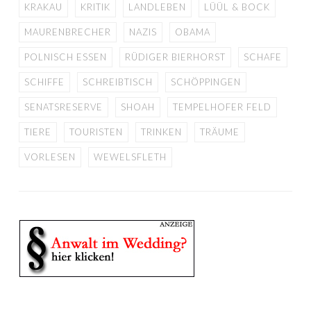
KRAKAU
KRITIK
LANDLEBEN
LÜÜL & BOCK
MAURENBRECHER
NAZIS
OBAMA
POLNISCH ESSEN
RÜDIGER BIERHORST
SCHAFE
SCHIFFE
SCHREIBTISCH
SCHÖPPINGEN
SENATSRESERVE
SHOAH
TEMPELHOFER FELD
TIERE
TOURISTEN
TRINKEN
TRÄUME
VORLESEN
WEWELSFLETH