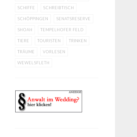
SCHIFFE
SCHREIBTISCH
SCHÖPPINGEN
SENATSRESERVE
SHOAH
TEMPELHOFER FELD
TIERE
TOURISTEN
TRINKEN
TRÄUME
VORLESEN
WEWELSFLETH