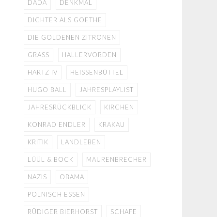
DADA
DENKMAL
DICHTER ALS GOETHE
DIE GOLDENEN ZITRONEN
GRASS
HALLERVORDEN
HARTZ IV
HEISSENBÜTTEL
HUGO BALL
JAHRESPLAYLIST
JAHRESRÜCKBLICK
KIRCHEN
KONRAD ENDLER
KRAKAU
KRITIK
LANDLEBEN
LÜÜL & BOCK
MAURENBRECHER
NAZIS
OBAMA
POLNISCH ESSEN
RÜDIGER BIERHORST
SCHAFE